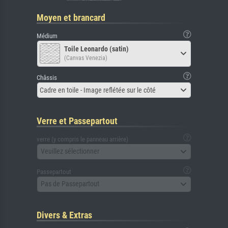
Moyen et brancard
Médium
Toile Leonardo (satin)
(Canvas Venezia)
Châssis
Cadre en toile - Image reflétée sur le côté
Verre et Passepartout
verre (y compris le panneau arrière)
Veuillez sélectionner
Passepartout
Pas de Passepartout
Divers & Extras