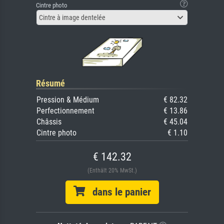
Cintre photo
Cintre à image dentelée
Résumé
Pression & Médium
€ 82.32
Perfectionnement
€ 13.86
Châssis
€ 45.04
Cintre photo
€ 1.10
€ 142.32
(Enthält 20% MwSt.)
dans le panier