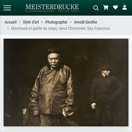
Accueil
Style d'art
Photographie
Arnold Genthe
Marchand et garde du corps, vieux Chinatown, San Francisco
Recherche standard
Recherche d'images IA
Recherchez par artiste, titre ou style –
Décrivez la scène – ex. prairie verte,
ex. Monet, Nuit étoilée,
abstrait avec beaucoup de rouge,
impressionnisme, vague de Hokusai,
tableau sombre, nu debout près d'un
nu.
arbre.