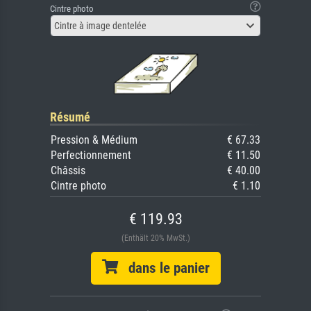
Cintre photo
Cintre à image dentelée
Résumé
Pression & Médium
€ 67.33
Perfectionnement
€ 11.50
Châssis
€ 40.00
Cintre photo
€ 1.10
€ 119.93
(Enthält 20% MwSt.)
dans le panier