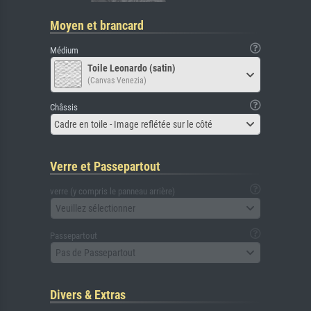
Moyen et brancard
Médium
Toile Leonardo (satin)
(Canvas Venezia)
Châssis
Cadre en toile - Image reflétée sur le côté
Verre et Passepartout
verre (y compris le panneau arrière)
Veuillez sélectionner
Passepartout
Pas de Passepartout
Divers & Extras