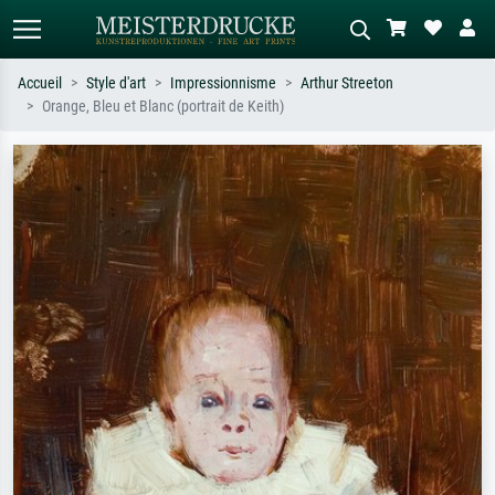
Accueil
Style d'art
Impressionnisme
Arthur Streeton
Orange, Bleu et Blanc (portrait de Keith)
Recherche standard
Recherche d'images IA
Recherchez par artiste, titre ou style –
Décrivez la scène – ex. prairie verte,
ex. Monet, Nuit étoilée,
abstrait avec beaucoup de rouge,
impressionnisme, vague de Hokusai,
tableau sombre, nu debout près d'un
nu.
arbre.