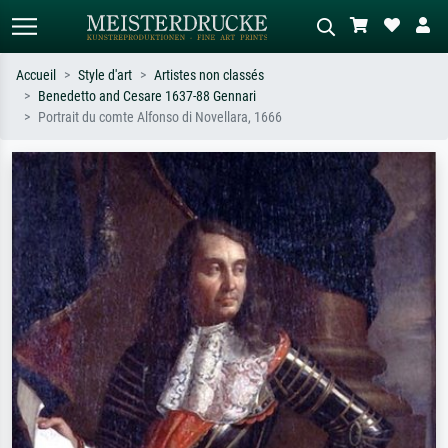
Accueil
Style d'art
Artistes non classés
Benedetto and Cesare 1637-88 Gennari
Recherche standard
Recherche d'images IA
Portrait du comte Alfonso di Novellara, 1666
Recherchez par artiste, titre ou style –
Décrivez la scène – ex. prairie verte,
ex. Monet, Nuit étoilée,
abstrait avec beaucoup de rouge,
impressionnisme, vague de Hokusai,
tableau sombre, nu debout près d'un
nu.
arbre.