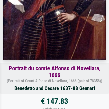
Portrait du comte Alfonso di Novellara,
1666
(Portrait of Count Alfonso di Novellara, 1666 (pair of 78358))
Benedetto and Cesare 1637-88 Gennari
€ 147.83
Enthält 20% MwSt.