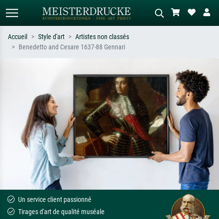
Accueil
Style d'art
Artistes non classés
Benedetto and Cesare 1637-88 Gennari
Recherche standard
Recherche d'images IA
Recherchez par artiste, titre ou style –
Décrivez la scène – ex. prairie verte,
ex. Monet, Nuit étoilée,
abstrait avec beaucoup de rouge,
impressionnisme, vague de Hokusai,
tableau sombre, nu debout près d'un
nu.
arbre.
Un service client passionné
Tirages d'art de qualité muséale