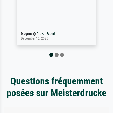
(Farben, Details usw.) ist nicht nur gut,
sondern hervorragend. Selbst ein Druck ist
damit ein Kunstwerk im eigenen Sinne.
Definitiv den Pre...
Dr.
@
ProvenExpert
February 3, 2026
Questions fréquemment
posées sur Meisterdrucke