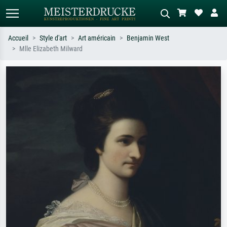
Accueil
Style d'art
Art américain
Benjamin West
Mlle Elizabeth Milward
Recherche standard
Recherche d'images IA
Recherchez par artiste, titre ou style –
Décrivez la scène – ex. prairie verte,
ex. Monet, Nuit étoilée,
abstrait avec beaucoup de rouge,
impressionnisme, vague de Hokusai,
tableau sombre, nu debout près d'un
nu.
arbre.