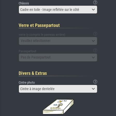
Châssis
Cadre en toile - Image reflétée sur le côté
Verre et Passepartout
verre (y compris le panneau arrière)
Veuillez sélectionner
Passepartout
Pas de Passepartout
Divers & Extras
Cintre photo
Cintre à image dentelée