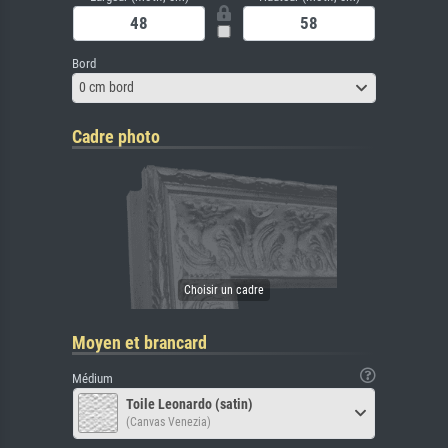
Bord
0 cm bord
Cadre photo
Moyen et brancard
Médium
Toile Leonardo (satin)
(Canvas Venezia)