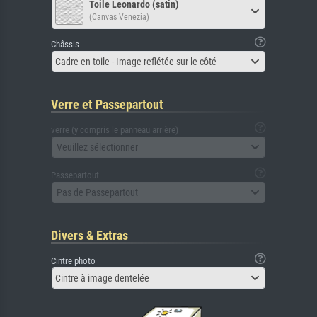
Toile Leonardo (satin)
(Canvas Venezia)
Châssis
Cadre en toile - Image reflétée sur le côté
Verre et Passepartout
verre (y compris le panneau arrière)
Veuillez sélectionner
Passepartout
Pas de Passepartout
Divers & Extras
Cintre photo
Cintre à image dentelée