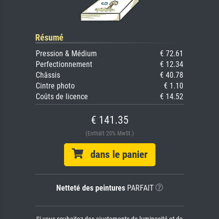
Résumé
Pression & Médium
€ 72.61
Perfectionnement
€ 12.34
Châssis
€ 40.78
Cintre photo
€ 1.10
Coûts de licence
€ 14.52
€ 141.35
(Enthält 20% MwSt.)
dans le panier
Netteté des peintures
PARFAIT