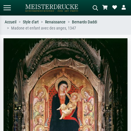
Accueil
Style d'art
Renaissance
Bernardo Daddi
Madone et enfant avec des anges, 1347
Recherche standard
Recherche d'images IA
Recherchez par artiste, titre ou style –
Décrivez la scène – ex. prairie verte,
ex. Monet, Nuit étoilée,
abstrait avec beaucoup de rouge,
impressionnisme, vague de Hokusai,
tableau sombre, nu debout près d'un
nu.
arbre.