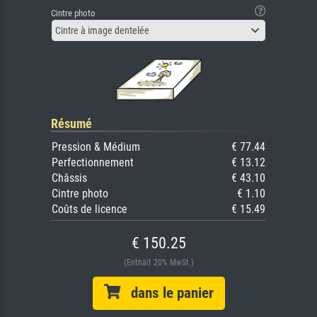
Cintre photo
Cintre à image dentelée
Résumé
Pression & Médium
€ 77.44
Perfectionnement
€ 13.12
Châssis
€ 43.10
Cintre photo
€ 1.10
Coûts de licence
€ 15.49
€ 150.25
(Enthält 20% MwSt.)
dans le panier