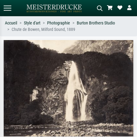
Accueil
Style d'art
Photographie
Burton Brothers Studio
Chute de Bowen, Milford Sound, 1889
Recherche standard
Recherche d'images IA
Recherchez par artiste, titre ou style –
Décrivez la scène – ex. prairie verte,
ex. Monet, Nuit étoilée,
abstrait avec beaucoup de rouge,
impressionnisme, vague de Hokusai,
tableau sombre, nu debout près d'un
nu.
arbre.