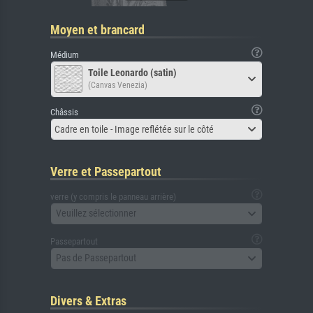
Moyen et brancard
Médium
Toile Leonardo (satin)
(Canvas Venezia)
Châssis
Cadre en toile - Image reflétée sur le côté
Verre et Passepartout
verre (y compris le panneau arrière)
Veuillez sélectionner
Passepartout
Pas de Passepartout
Divers & Extras