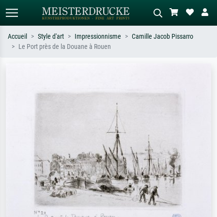
Accueil
Style d'art
Impressionnisme
Camille Jacob Pissarro
Le Port près de la Douane à Rouen
Recherche standard
Recherche d'images IA
Recherchez par artiste, titre ou style –
Décrivez la scène – ex. prairie verte,
ex. Monet, Nuit étoilée,
abstrait avec beaucoup de rouge,
impressionnisme, vague de Hokusai,
tableau sombre, nu debout près d'un
nu.
arbre.