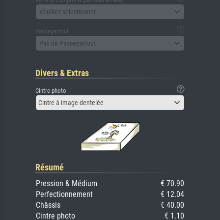
Veuillez sélectionner
Passepartout
Pas de Passepartout
Divers & Extras
Cintre photo
Cintre à image dentelée
Résumé
Pression & Médium
€ 70.90
Perfectionnement
€ 12.04
Châssis
€ 40.00
Cintre photo
€ 1.10