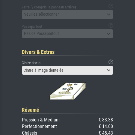
verre (y compris le panneau arrière)
Veuillez sélectionner
Passepartout
Pas de Passepartout
Divers & Extras
Cintre photo
Cintre à image dentelée
Résumé
Pression & Médium
€ 83.38
Perfectionnement
€ 14.00
Châssis
€ 45.43