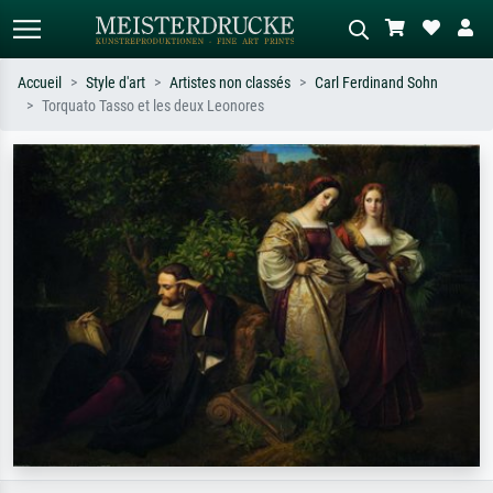
Accueil
Style d'art
Artistes non classés
Carl Ferdinand Sohn
Torquato Tasso et les deux Leonores
Recherche standard
Recherche d'images IA
Recherchez par artiste, titre ou style –
Décrivez la scène – ex. prairie verte,
ex. Monet, Nuit étoilée,
abstrait avec beaucoup de rouge,
impressionnisme, vague de Hokusai,
tableau sombre, nu debout près d'un
nu.
arbre.