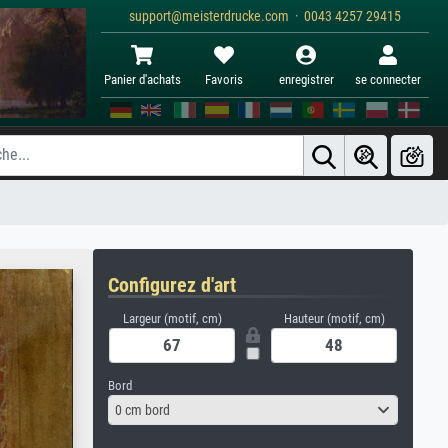
support@meisterdrucke.com · 0043 4257 29415
Panier d'achats
Favoris
enregistrer
se connecter
Configurez d'art
Largeur (motif, cm)
Hauteur (motif, cm)
Bord
0 cm bord