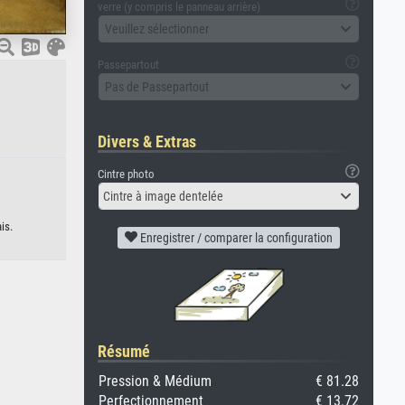
verre (y compris le panneau arrière)
Veuillez sélectionner
Passepartout
Pas de Passepartout
Divers & Extras
Cintre photo
Cintre à image dentelée
is.
Enregistrer / comparer la configuration
Résumé
Pression & Médium
€ 81.28
Perfectionnement
€ 13.72