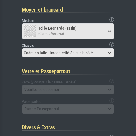
Moyen et brancard
Médium
Toile Leonardo (satin)
(Canvas Venezia)
Châssis
Cadre en toile - Image reflétée sur le côté
Verre et Passepartout
verre (y compris le panneau arrière)
Veuillez sélectionner
Passepartout
Pas de Passepartout
Divers & Extras