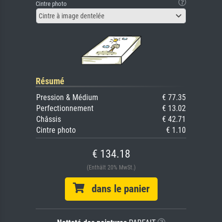
Cintre photo
Cintre à image dentelée
Résumé
Pression & Médium
€ 77.35
Perfectionnement
€ 13.02
Châssis
€ 42.71
Cintre photo
€ 1.10
€ 134.18
(Enthält 20% MwSt.)
dans le panier