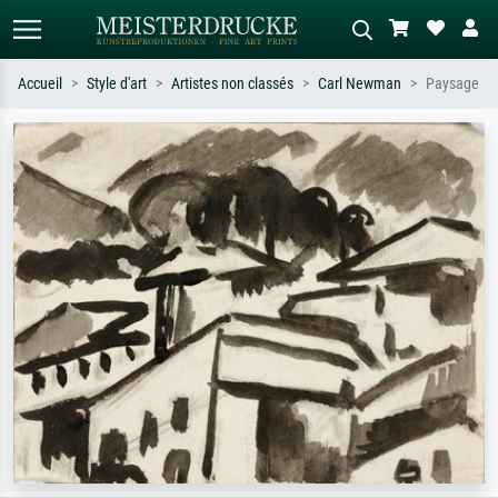
Accueil
Style d'art
Artistes non classés
Carl Newman
Paysage
Recherche standard
Recherche d'images IA
Recherchez par artiste, titre ou style –
Décrivez la scène – ex. prairie verte,
ex. Monet, Nuit étoilée,
abstrait avec beaucoup de rouge,
impressionnisme, vague de Hokusai,
tableau sombre, nu debout près d'un
nu.
arbre.