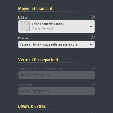
Moyen et brancard
Médium
Toile Leonardo (satin)
(Canvas Venezia)
Châssis
Cadre en toile - Image reflétée sur le côté
Verre et Passepartout
verre (y compris le panneau arrière)
Veuillez sélectionner
Passepartout
Pas de Passepartout
Divers & Extras