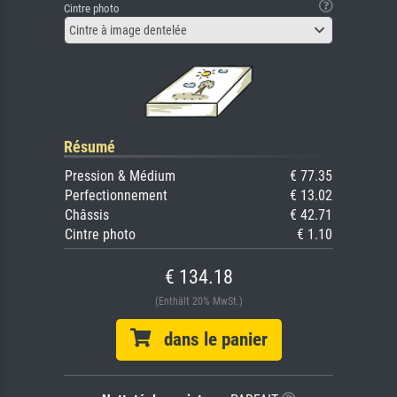
Cintre photo
Cintre à image dentelée
Résumé
Pression & Médium
€ 77.35
Perfectionnement
€ 13.02
Châssis
€ 42.71
Cintre photo
€ 1.10
€ 134.18
(Enthält 20% MwSt.)
dans le panier