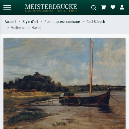
Accueil
Style d'art
Post Impressionnisme
Carl Schuch
Voilier sur la Havel
Recherche standard
Recherche d'images IA
Recherchez par artiste, titre ou style –
Décrivez la scène – ex. prairie verte,
ex. Monet, Nuit étoilée,
abstrait avec beaucoup de rouge,
impressionnisme, vague de Hokusai,
tableau sombre, nu debout près d'un
nu.
arbre.