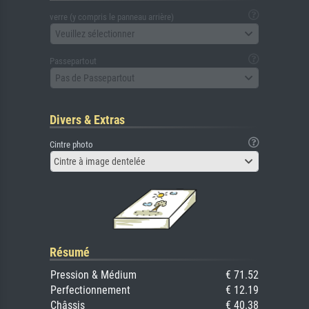
verre (y compris le panneau arrière)
Veuillez sélectionner
Passepartout
Pas de Passepartout
Divers & Extras
Cintre photo
Cintre à image dentelée
Résumé
Pression & Médium
€ 71.52
Perfectionnement
€ 12.19
Châssis
€ 40.38