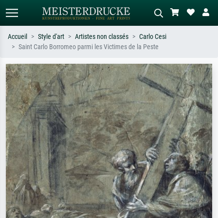
Accueil
Style d'art
Artistes non classés
Carlo Cesi
Saint Carlo Borromeo parmi les Victimes de la Peste
Recherche standard
Recherche d'images IA
Recherchez par artiste, titre ou style –
Décrivez la scène – ex. prairie verte,
ex. Monet, Nuit étoilée,
abstrait avec beaucoup de rouge,
impressionnisme, vague de Hokusai,
tableau sombre, nu debout près d'un
nu.
arbre.