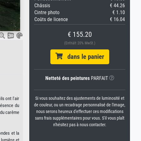
Châssis
€ 44.26
Cintre photo
€ 1.10
Coûts de licence
€ 16.04
€ 155.20
(Enthält 20% MwSt.)
dans le panier
Netteté des peintures
PARFAIT
Si vous souhaitez des ajustements de luminosité et
s ont l'air
de couleur, ou un recadrage personnalisé de l'image,
présence du
nous serons heureux d'effectuer ces modifications
n du carême
sans frais supplémentaires pour vous. S'il vous plaît
n'hésitez pas à nous contacter.
ondes et la
 lumière et