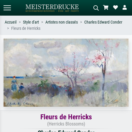
Accueil
Style d'art
Artistes non classés
Charles Edward Conder
Fleurs de Herricks
Recherche standard
Recherche d'images IA
Recherchez par artiste, titre ou style –
Décrivez la scène – ex. prairie verte,
ex. Monet, Nuit étoilée,
abstrait avec beaucoup de rouge,
impressionnisme, vague de Hokusai,
tableau sombre, nu debout près d'un
nu.
arbre.
Fleurs de Herricks
(Herricks Blossoms)