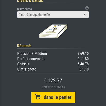
Divers & Extras
Cintre photo
Cintre à image dentelée
Résumé
Pression & Médium
€ 69.10
Perfectionnement
€ 11.80
Châssis
€ 40.78
Cintre photo
€ 1.10
€ 122.77
(Enthält 20% MwSt.)
dans le panier