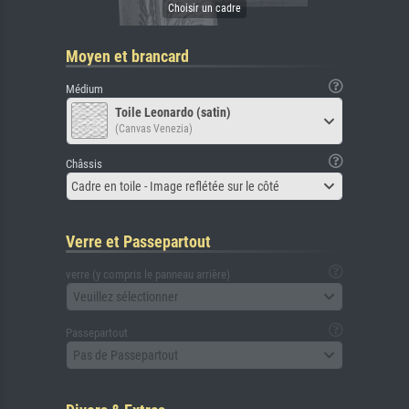
Moyen et brancard
Médium
Toile Leonardo (satin)
(Canvas Venezia)
Châssis
Cadre en toile - Image reflétée sur le côté
Verre et Passepartout
verre (y compris le panneau arrière)
Veuillez sélectionner
Passepartout
Pas de Passepartout