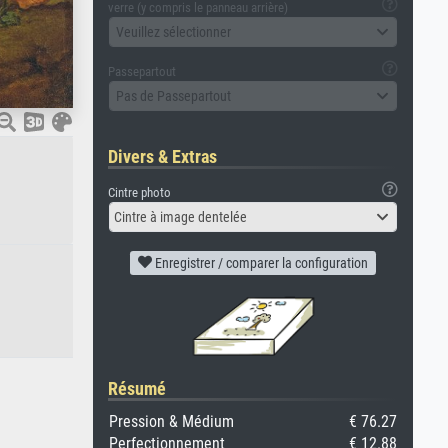
verre (y compris le panneau arrière)
Veuillez sélectionner
Passepartout
Pas de Passepartout
Divers & Extras
Cintre photo
Cintre à image dentelée
Enregistrer / comparer la configuration
Résumé
Pression & Médium
€ 76.27
Perfectionnement
€ 12.88