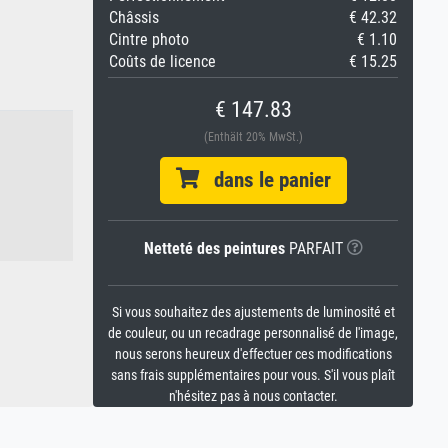
Châssis
€ 42.32
Cintre photo
€ 1.10
Coûts de licence
€ 15.25
€ 147.83
(Enthält 20% MwSt.)
dans le panier
Netteté des peintures
PARFAIT
Si vous souhaitez des ajustements de luminosité et
de couleur, ou un recadrage personnalisé de l'image,
nous serons heureux d'effectuer ces modifications
sans frais supplémentaires pour vous. S'il vous plaît
n'hésitez pas à nous contacter.