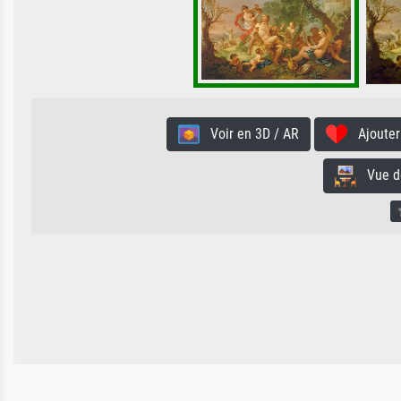
Voir en 3D / AR
Ajouter 
Vue de 