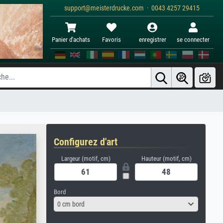
support@meisterdrucke.com · 0043 4257 29415
Panier d'achats
Favoris
enregistrer
se connecter
Configurez d'art
Largeur (motif, cm)
Hauteur (motif, cm)
Bord
0 cm bord