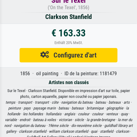
Sur le Texel
('On the Texel', 1856)
Clarkson Stanfield
€ 163.33
Enthält 20% MwSt.
Configurez d'art
1856 · oil painting · ID de la peinture: 1181479
Artistes non classés
Sur le Texel · Clarkson Stanfield. Disponible en impression d'art sur toile, papier
photo, carton aquarelle, papier non couché ou papier japonais.
temps ·
transport ·
transport ·
côte ·
navigation du bateau ·
bateau ·
bateaux ·
arts ·
peinture ·
pays ·
paysage marin ·
bateau ·
bateaux ·
britannique ·
géographie ·
la
hollande ·
les hollandes ·
hollandais ·
anglais ·
couleur ·
couleur ·
venteux ·
quay ·
variable ·
endroit ·
bateau à voiles ·
victorian ·
siècle ·
la grande-bretagne ·
la mer du
nord ·
navigation du bateau ·
19ème siècle ·
dix-neuvième siècle ·
guildhall library art
gallery ·
clarkson stanfield ·
william clarkson stanfield ·
quai ·
stanfield ·
clarkson
·