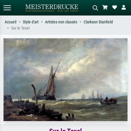
Accueil
Style d'art
Artistes non classés
Clarkson Stanfield
Sur le Texel
Recherche standard
Recherche d'images IA
Recherchez par artiste, titre ou style –
Décrivez la scène – ex. prairie verte,
ex. Monet, Nuit étoilée,
abstrait avec beaucoup de rouge,
impressionnisme, vague de Hokusai,
tableau sombre, nu debout près d'un
nu.
arbre.