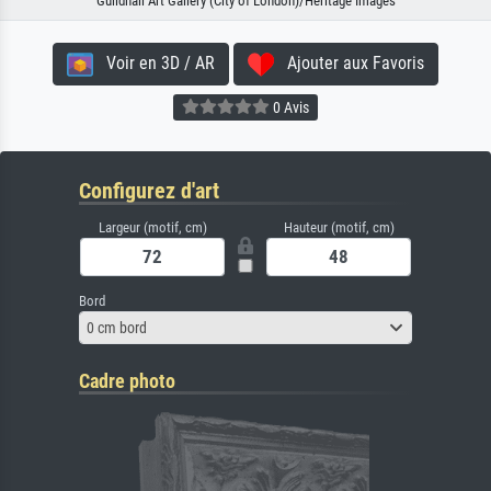
Guildhall Art Gallery (City of London)/Heritage Images
Voir en 3D / AR
Ajouter aux Favoris
0 Avis
Configurez d'art
Largeur (motif, cm)
Hauteur (motif, cm)
Bord
0 cm bord
Cadre photo