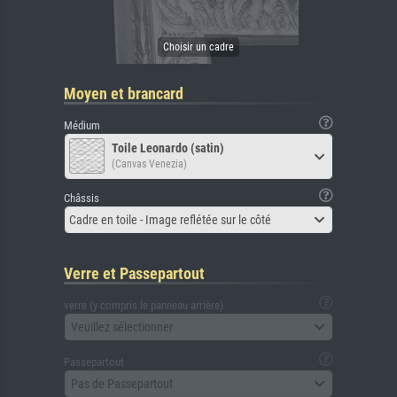
Moyen et brancard
Médium
Toile Leonardo (satin)
(Canvas Venezia)
Châssis
Cadre en toile - Image reflétée sur le côté
Verre et Passepartout
verre (y compris le panneau arrière)
Veuillez sélectionner
Passepartout
Pas de Passepartout