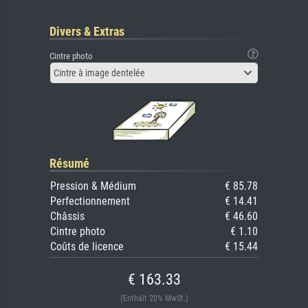
Divers & Extras
Cintre photo
Cintre à image dentelée
Résumé
Pression & Médium
€ 85.78
Perfectionnement
€ 14.41
Châssis
€ 46.60
Cintre photo
€ 1.10
Coûts de licence
€ 15.44
€ 163.33
(Enthält 20% MwSt.)