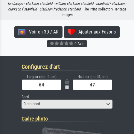
landscape ·
clarkson stanfield ·
william clarkson stanfield ·
stanfield ·
clarkson ·
clarkson f stanfield ·
clarkson frederick stanfield
· The Print Collector/Heritage
Images
Voir en 3D / AR
Ajouter aux Favoris
0 Avis
Configurez d'art
Largeur (motif, cm)
Hauteur (motif, cm)
Bord
0 cm bord
Cadre photo