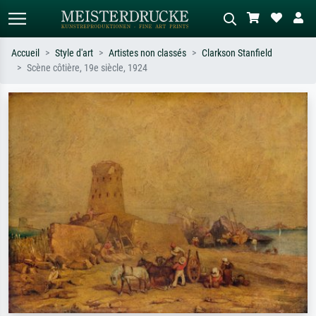
Accueil
Style d'art
Artistes non classés
Clarkson Stanfield
Scène côtière, 19e siècle, 1924
Recherche standard
Recherche d'images IA
Recherchez par artiste, titre ou style –
Décrivez la scène – ex. prairie verte,
ex. Monet, Nuit étoilée,
abstrait avec beaucoup de rouge,
impressionnisme, vague de Hokusai,
tableau sombre, nu debout près d'un
nu.
arbre.