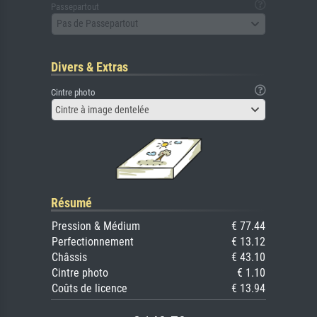
Passepartout
Pas de Passepartout
Divers & Extras
Cintre photo
Cintre à image dentelée
Résumé
Pression & Médium
€ 77.44
Perfectionnement
€ 13.12
Châssis
€ 43.10
Cintre photo
€ 1.10
Coûts de licence
€ 13.94