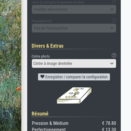
verre (y compris le panneau arrière)
Veuillez sélectionner
Passepartout
Pas de Passepartout
Divers & Extras
Cintre photo
Cintre à image dentelée
Enregistrer / comparer la configuration
Résumé
Pression & Médium
€ 78.80
Perfectionnement
€ 13.30