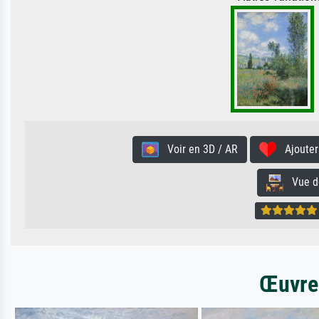
Voir en 3D / AR
Ajouter 
Vue de 
Œuvres