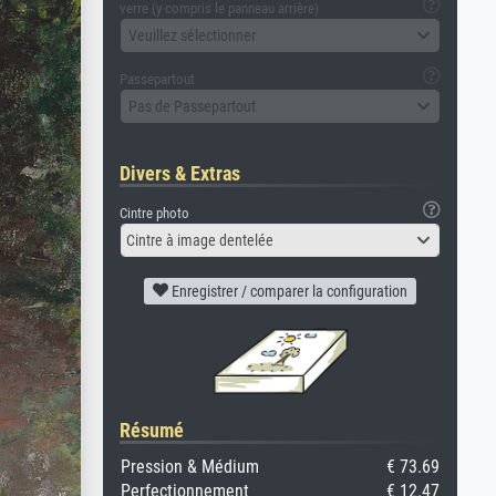
verre (y compris le panneau arrière)
Veuillez sélectionner
Passepartout
Pas de Passepartout
Divers & Extras
Cintre photo
Cintre à image dentelée
Enregistrer / comparer la configuration
Résumé
Pression & Médium
€ 73.69
Perfectionnement
€ 12.47