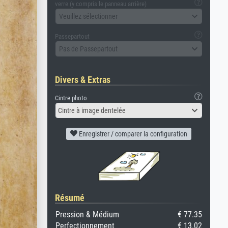
verre (y compris le panneau arrière)
Veuillez sélectionner
Passepartout
Pas de Passepartout
Divers & Extras
Cintre photo
Cintre à image dentelée
Enregistrer / comparer la configuration
Résumé
Pression & Médium
€ 77.35
Perfectionnement
€ 13.02