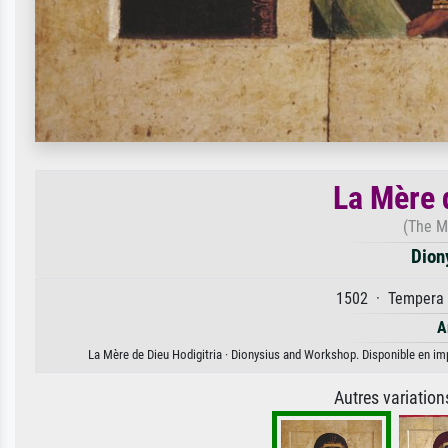
La Mère 
(The M
Dion
1502 · Tempera a
A
La Mère de Dieu Hodigitria · Dionysius and Workshop. Disponible en impr
Autres variatio