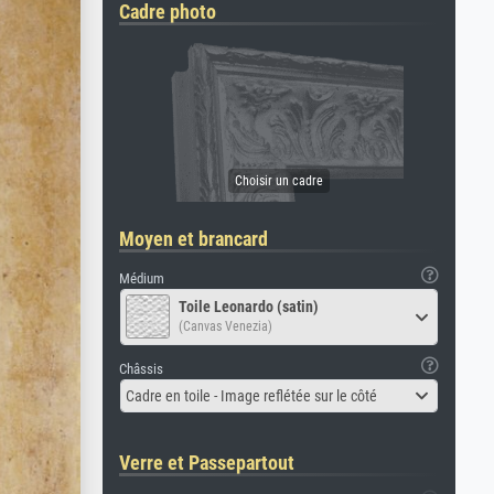
Cadre photo
Moyen et brancard
Médium
Toile Leonardo (satin)
(Canvas Venezia)
Châssis
Cadre en toile - Image reflétée sur le côté
Verre et Passepartout