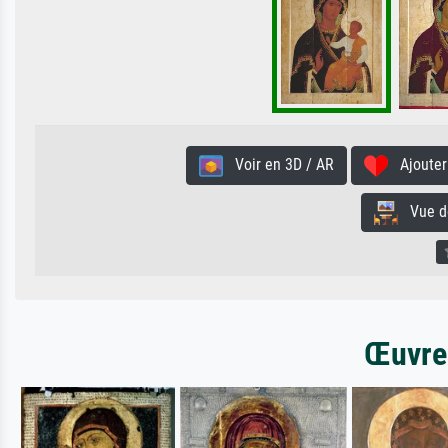
Voir en 3D / AR
Ajouter 
Vue de 
Œuvres