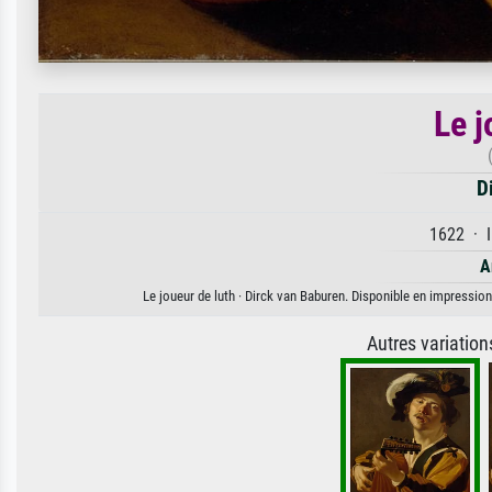
Le j
D
1622 · I
A
Le joueur de luth · Dirck van Baburen. Disponible en impression 
Autres variatio