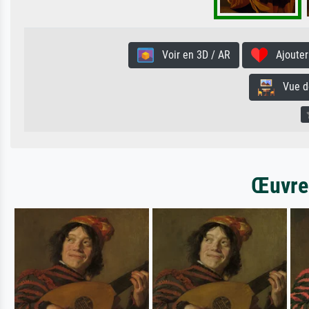
Voir en 3D / AR
Ajouter 
Vue de 
Œuvres