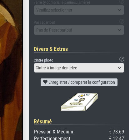
verre (y compris le panneau arrière)
Veuillez sélectionner
Passepartout
Pas de Passepartout
Divers & Extras
Cintre photo
Cintre à image dentelée
Enregistrer / comparer la configuration
Résumé
Pression & Médium
€ 73.69
Perfectionnement
€ 12.47