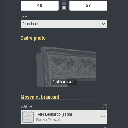
Bord
0 cm bord
Cadre photo
Moyen et brancard
Médium
Toile Leonardo (satin)
(Canvas Venezia)