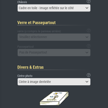
Châssis
Cadre en toile - Image reflétée sur le côté
Verre et Passepartout
verre (y compris le panneau arrière)
Veuillez sélectionner
Passepartout
Pas de Passepartout
Divers & Extras
Cintre photo
Cintre à image dentelée