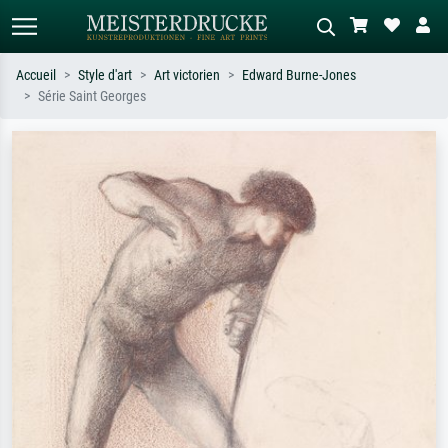
Accueil
Style d'art
Art victorien
Edward Burne-Jones
Série Saint Georges
Recherche standard
Recherche d'images IA
Recherchez par artiste, titre ou style –
Décrivez la scène – ex. prairie verte,
ex. Monet, Nuit étoilée,
abstrait avec beaucoup de rouge,
impressionnisme, vague de Hokusai,
tableau sombre, nu debout près d'un
nu.
arbre.