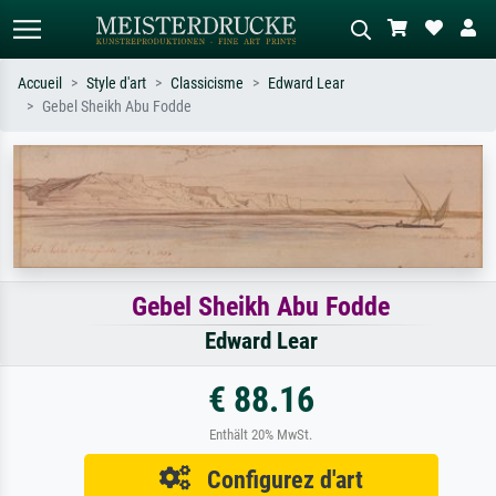
Accueil
Style d'art
Classicisme
Edward Lear
Gebel Sheikh Abu Fodde
Recherche standard
Recherche d'images IA
Recherchez par artiste, titre ou style –
Décrivez la scène – ex. prairie verte,
ex. Monet, Nuit étoilée,
abstrait avec beaucoup de rouge,
impressionnisme, vague de Hokusai,
tableau sombre, nu debout près d'un
nu.
arbre.
Gebel Sheikh Abu Fodde
Edward Lear
€ 88.16
Enthält 20% MwSt.
Configurez d'art