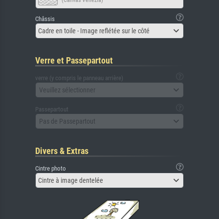
(Canvas Venezia)
Châssis
Cadre en toile - Image reflétée sur le côté
Verre et Passepartout
verre (y compris le panneau arrière)
Veuillez sélectionner
Passepartout
Pas de Passepartout
Divers & Extras
Cintre photo
Cintre à image dentelée