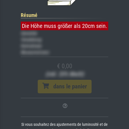
Résumé
Die Höhe muss größer als 20cm sein.
Gemälde
Veredelung
Keilrahmen
Museumslizenz
€ 0,00
(inkl. 20% MwSt)
dans le panier
Si vous souhaitez des ajustements de luminosité et de