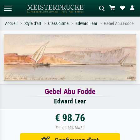
Accueil
Style d'art
Classicisme
Edward Lear
Gebel Abu Fodde
Recherche standard
Recherche d'images IA
Recherchez par artiste, titre ou style –
Décrivez la scène – ex. prairie verte,
ex. Monet, Nuit étoilée,
abstrait avec beaucoup de rouge,
impressionnisme, vague de Hokusai,
tableau sombre, nu debout près d'un
nu.
arbre.
Gebel Abu Fodde
Edward Lear
€ 98.76
Enthält 20% MwSt.