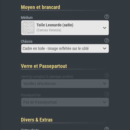
Moyen et brancard
Médium
Toile Leonardo (satin)
(Canvas Venezia)
Châssis
Cadre en toile - Image reflétée sur le côté
Verre et Passepartout
verre (y compris le panneau arrière)
Veuillez sélectionner
Passepartout
Pas de Passepartout
Divers & Extras