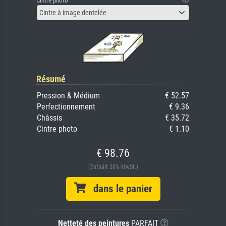
Cintre photo
Cintre à image dentelée
Résumé
Pression & Médium
€ 52.57
Perfectionnement
€ 9.36
Châssis
€ 35.72
Cintre photo
€ 1.10
€ 98.76
(Enthält 20% MwSt.)
dans le panier
Netteté des peintures
PARFAIT