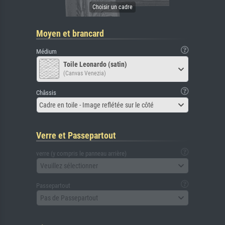
Moyen et brancard
Médium
Toile Leonardo (satin)
(Canvas Venezia)
Châssis
Cadre en toile - Image reflétée sur le côté
Verre et Passepartout
verre (y compris le panneau arrière)
Veuillez sélectionner
Passepartout
Pas de Passepartout