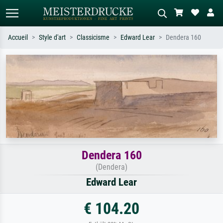
Accueil
Style d'art
Classicisme
Edward Lear
Dendera 160
Recherche standard
Recherche d'images IA
Recherchez par artiste, titre ou style –
Décrivez la scène – ex. prairie verte,
ex. Monet, Nuit étoilée,
abstrait avec beaucoup de rouge,
impressionnisme, vague de Hokusai,
tableau sombre, nu debout près d'un
nu.
arbre.
Dendera 160
(Dendera)
Edward Lear
€ 104.20