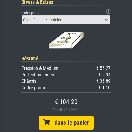
Divers & Extras
Cintre photo
Cintre à image dentelée
Résumé
Pression & Médium
€ 56.27
Perfectionnement
€ 9.94
Châssis
€ 36.89
Cintre photo
€ 1.10
€ 104.20
(Enthält 20% MwSt.)
dans le panier