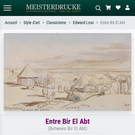
Accueil
Style d'art
Classicisme
Edward Lear
Entre Bir El Abt
Recherche standard
Recherche d'images IA
Recherchez par artiste, titre ou style –
Décrivez la scène – ex. prairie verte,
ex. Monet, Nuit étoilée,
abstrait avec beaucoup de rouge,
impressionnisme, vague de Hokusai,
tableau sombre, nu debout près d'un
nu.
arbre.
Entre Bir El Abt
(Between Bir El Abt)