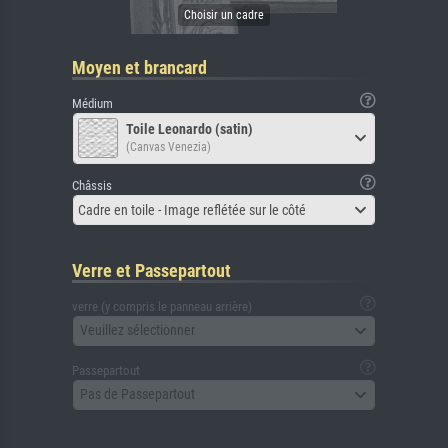
Moyen et brancard
Médium
Toile Leonardo (satin)
(Canvas Venezia)
Châssis
Cadre en toile - Image reflétée sur le côté
Verre et Passepartout
verre (y compris le panneau arrière)
Veuillez sélectionner
Passepartout
Pas de Passepartout