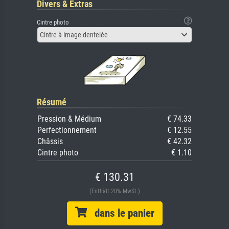
Divers & Extras
Cintre photo
Cintre à image dentelée
Résumé
Pression & Médium
€ 74.33
Perfectionnement
€ 12.55
Châssis
€ 42.32
Cintre photo
€ 1.10
€ 130.31
(Enthält 20% MwSt.)
dans le panier