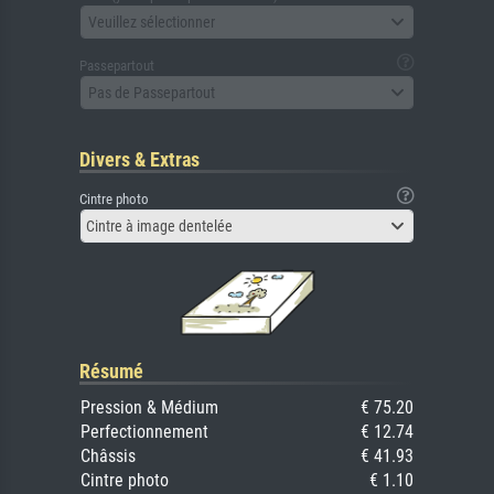
Veuillez sélectionner
Passepartout
Pas de Passepartout
Divers & Extras
Cintre photo
Cintre à image dentelée
Résumé
Pression & Médium
€ 75.20
Perfectionnement
€ 12.74
Châssis
€ 41.93
Cintre photo
€ 1.10