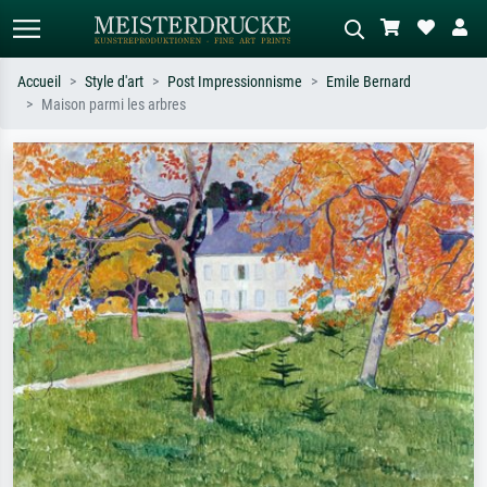
Accueil
Style d'art
Post Impressionnisme
Emile Bernard
Maison parmi les arbres
Recherche standard
Recherche d'images IA
Recherchez par artiste, titre ou style –
Décrivez la scène – ex. prairie verte,
ex. Monet, Nuit étoilée,
abstrait avec beaucoup de rouge,
impressionnisme, vague de Hokusai,
tableau sombre, nu debout près d'un
nu.
arbre.