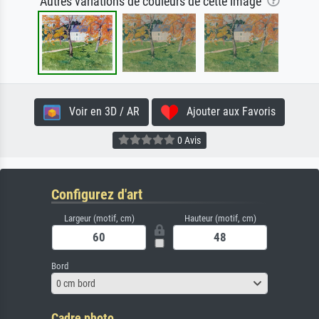
Autres variations de couleurs de cette image
Voir en 3D / AR
Ajouter aux Favoris
0 Avis
Configurez d'art
Largeur (motif, cm)
Hauteur (motif, cm)
Bord
0 cm bord
Cadre photo