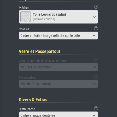
Médium
Toile Leonardo (satin)
(Canvas Venezia)
Châssis
Cadre en toile - Image reflétée sur le côté
Verre et Passepartout
verre (y compris le panneau arrière)
Veuillez sélectionner
Passepartout
Pas de Passepartout
Divers & Extras
Cintre photo
Cintre à image dentelée