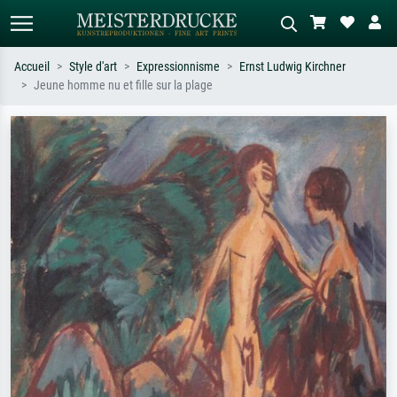
Accueil
Style d'art
Expressionnisme
Ernst Ludwig Kirchner
Jeune homme nu et fille sur la plage
Recherche standard
Recherche d'images IA
Recherchez par artiste, titre ou style –
Décrivez la scène – ex. prairie verte,
ex. Monet, Nuit étoilée,
abstrait avec beaucoup de rouge,
impressionnisme, vague de Hokusai,
tableau sombre, nu debout près d'un
nu.
arbre.