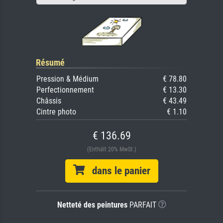
Résumé
Pression & Médium
€ 78.80
Perfectionnement
€ 13.30
Châssis
€ 43.49
Cintre photo
€ 1.10
€ 136.69
(Enthält 20% MwSt.)
dans le panier
Netteté des peintures
PARFAIT