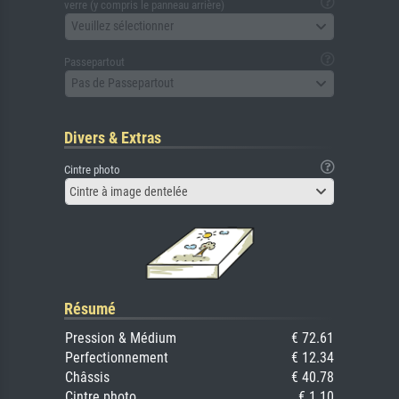
verre (y compris le panneau arrière)
Veuillez sélectionner
Passepartout
Pas de Passepartout
Divers & Extras
Cintre photo
Cintre à image dentelée
Résumé
Pression & Médium
€ 72.61
Perfectionnement
€ 12.34
Châssis
€ 40.78
Cintre photo
€ 1.10