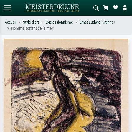
Accueil
Style d'art
Expressionnisme
Ernst Ludwig Kirchner
Homme sortant de la mer
Recherche standard
Recherche d'images IA
Recherchez par artiste, titre ou style –
Décrivez la scène – ex. prairie verte,
ex. Monet, Nuit étoilée,
abstrait avec beaucoup de rouge,
impressionnisme, vague de Hokusai,
tableau sombre, nu debout près d'un
nu.
arbre.