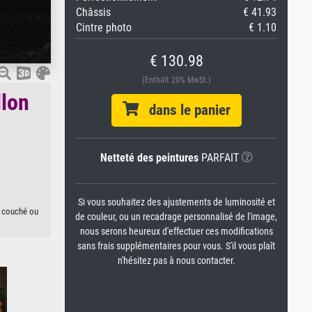
Châssis
€ 41.93
Cintre photo
€ 1.10
€ 130.98
(Enthält 20% MwSt.)
llon
dans le panier
Netteté des peintures
PARFAIT
Si vous souhaitez des ajustements de luminosité et
n couché ou
de couleur, ou un recadrage personnalisé de l'image,
nous serons heureux d'effectuer ces modifications
sans frais supplémentaires pour vous. S'il vous plaît
n'hésitez pas à nous contacter.