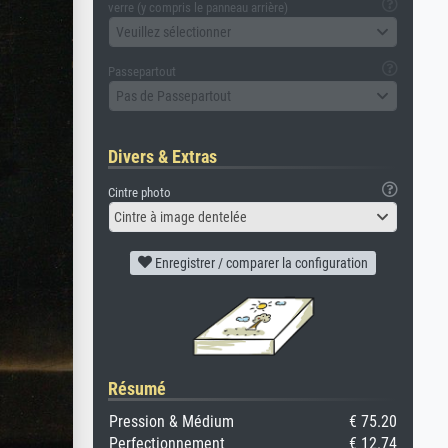
verre (y compris le panneau arrière)
Veuillez sélectionner
Passepartout
Pas de Passepartout
Divers & Extras
Cintre photo
Cintre à image dentelée
Enregistrer / comparer la configuration
Résumé
Pression & Médium
€ 75.20
Perfectionnement
€ 12.74