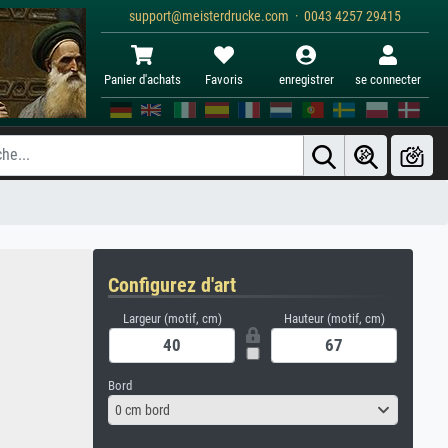
support@meisterdrucke.com · 0043 4257 29415
Panier d'achats
Favoris
enregistrer
se connecter
Configurez d'art
Largeur (motif, cm)
Hauteur (motif, cm)
Bord
0 cm bord