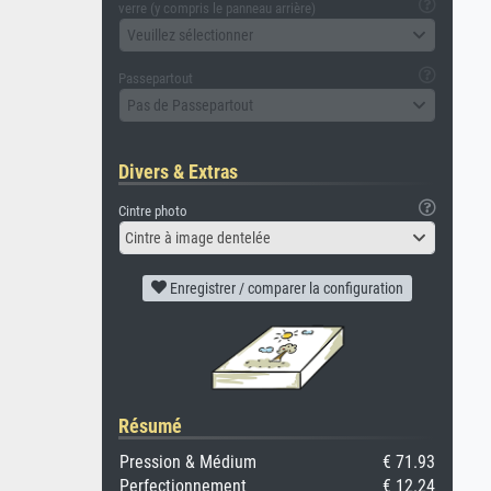
verre (y compris le panneau arrière)
Veuillez sélectionner
Passepartout
Pas de Passepartout
Divers & Extras
Cintre photo
Cintre à image dentelée
Enregistrer / comparer la configuration
Résumé
Pression & Médium
€ 71.93
Perfectionnement
€ 12.24