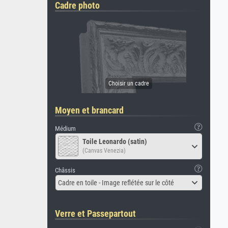
Cadre photo
Moyen et brancard
Médium
Toile Leonardo (satin)
(Canvas Venezia)
Châssis
Cadre en toile - Image reflétée sur le côté
Verre et Passepartout