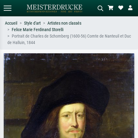
Accueil
Style d'art
Artistes non classés
Felice Marie Ferdinand Storelli
Recherche standard
Recherche d'images IA
Portrait de Charles de Schomberg (1600-56) Comte de Nanteuil et Duc
de Halluin, 1844
Recherchez par artiste, titre ou style –
Décrivez la scène – ex. prairie verte,
ex. Monet, Nuit étoilée,
abstrait avec beaucoup de rouge,
impressionnisme, vague de Hokusai,
tableau sombre, nu debout près d'un
nu.
arbre.