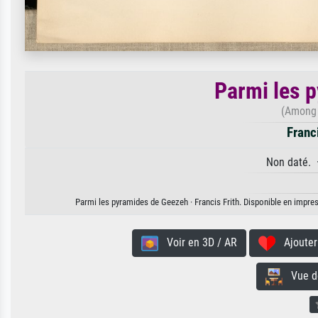
Parmi les 
(Among 
Franci
Non daté. 
Parmi les pyramides de Geezeh · Francis Frith. Disponible en impress
Voir en 3D / AR
Ajouter 
Vue de 