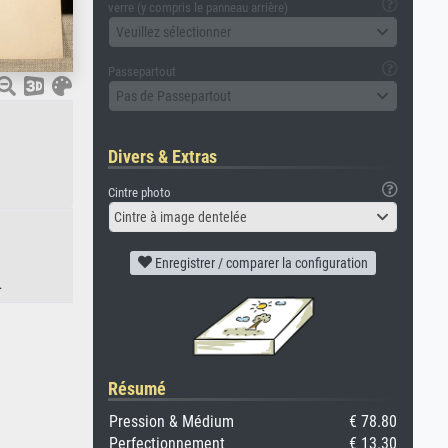
verre (y compris le panneau arrière)
Veuillez sélectionner
Passepartout
Pas de Passepartout
Divers & Extras
Cintre photo
Cintre à image dentelée
Enregistrer / comparer la configuration
.
Résumé
Pression & Médium
€ 78.80
Perfectionnement
€ 13.30