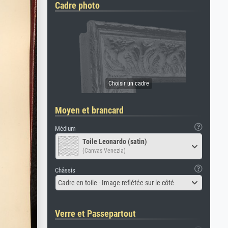
Cadre photo
Moyen et brancard
Médium
Toile Leonardo (satin)
(Canvas Venezia)
Châssis
Cadre en toile - Image reflétée sur le côté
Verre et Passepartout