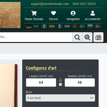
support@meisterdrucke.com · 0043 4257 29415
Panier d'achats
Favoris
enregistrer
se connecter
Configurez d'art
Largeur (motif, cm)
Hauteur (motif, cm)
Bord
0 cm bord