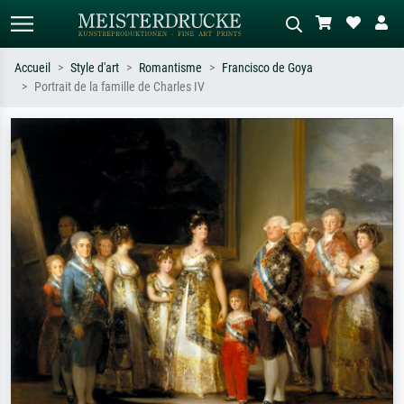
Accueil
Style d'art
Romantisme
Francisco de Goya
Portrait de la famille de Charles IV
Recherche standard
Recherche d'images IA
Recherchez par artiste, titre ou style –
Décrivez la scène – ex. prairie verte,
ex. Monet, Nuit étoilée,
abstrait avec beaucoup de rouge,
impressionnisme, vague de Hokusai,
tableau sombre, nu debout près d'un
nu.
arbre.