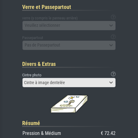
Verre et Passepartout
verre (y compris le panneau arrière)
Veuillez sélectionner
Passepartout
Pas de Passepartout
Divers & Extras
Cintre photo
Cintre à image dentelée
Résumé
Pression & Médium
€ 72.42