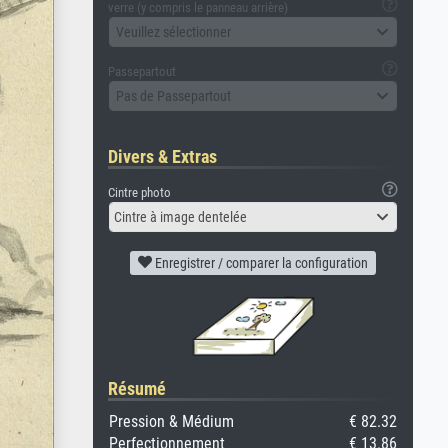
verre (y compris le panneau arrière)
Veuillez sélectionner
Passepartout
Pas de Passepartout
Divers & Extras
Cintre photo
Cintre à image dentelée
Enregistrer / comparer la configuration
Résumé
Pression & Médium
€ 82.32
Perfectionnement
€ 13.86