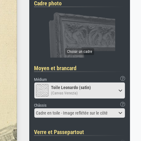
Cadre photo
Moyen et brancard
Médium
Toile Leonardo (satin)
(Canvas Venezia)
Châssis
Cadre en toile - Image reflétée sur le côté
Verre et Passepartout