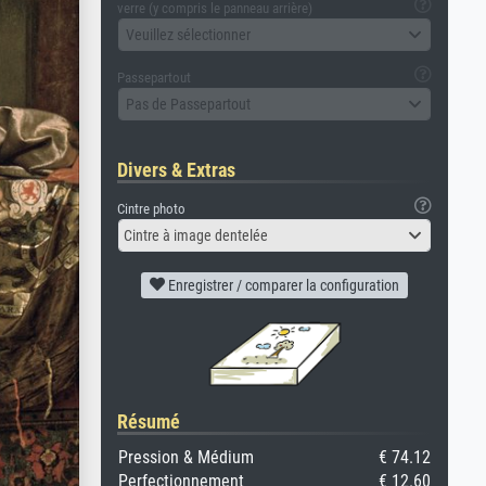
verre (y compris le panneau arrière)
Veuillez sélectionner
Passepartout
Pas de Passepartout
Divers & Extras
Cintre photo
Cintre à image dentelée
Enregistrer / comparer la configuration
Résumé
Pression & Médium
€ 74.12
Perfectionnement
€ 12.60