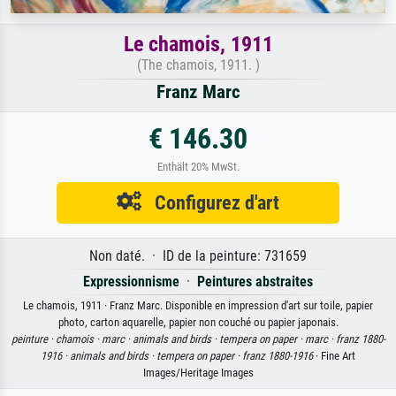
Le chamois, 1911
(The chamois, 1911. )
Franz Marc
€ 146.30
Enthält 20% MwSt.
Configurez d'art
Non daté. · ID de la peinture: 731659
Expressionnisme
·
Peintures abstraites
Le chamois, 1911 · Franz Marc. Disponible en impression d'art sur toile, papier
photo, carton aquarelle, papier non couché ou papier japonais.
peinture ·
chamois ·
marc ·
animals and birds ·
tempera on paper ·
marc ·
franz 1880-
1916 ·
animals and birds ·
tempera on paper ·
franz 1880-1916
· Fine Art
Images/Heritage Images