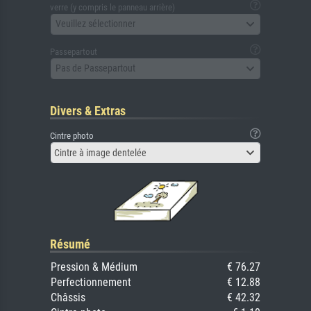
verre (y compris le panneau arrière)
Veuillez sélectionner
Passepartout
Pas de Passepartout
Divers & Extras
Cintre photo
Cintre à image dentelée
Résumé
Pression & Médium
€ 76.27
Perfectionnement
€ 12.88
Châssis
€ 42.32