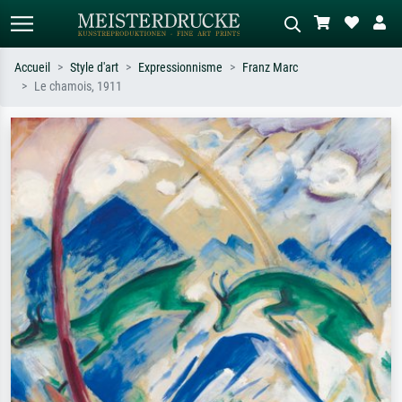
Accueil
Style d'art
Expressionnisme
Franz Marc
Le chamois, 1911
Recherche standard
Recherche d'images IA
Recherchez par artiste, titre ou style –
Décrivez la scène – ex. prairie verte,
ex. Monet, Nuit étoilée,
abstrait avec beaucoup de rouge,
impressionnisme, vague de Hokusai,
tableau sombre, nu debout près d'un
nu.
arbre.