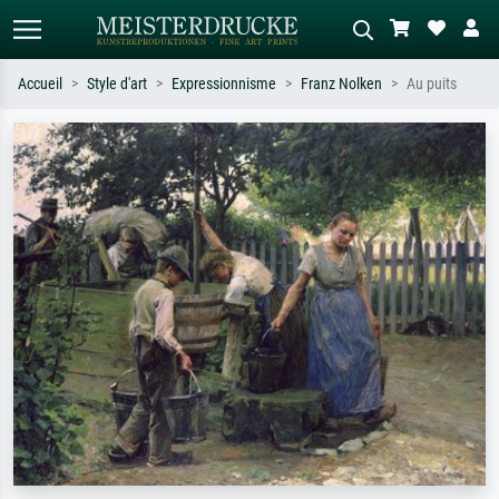
Accueil
Style d'art
Expressionnisme
Franz Nolken
Au puits
Recherche standard
Recherche d'images IA
Recherchez par artiste, titre ou style –
Décrivez la scène – ex. prairie verte,
ex. Monet, Nuit étoilée,
abstrait avec beaucoup de rouge,
impressionnisme, vague de Hokusai,
tableau sombre, nu debout près d'un
nu.
arbre.