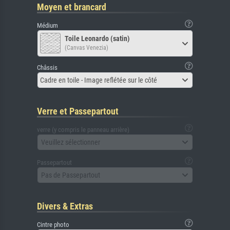
Moyen et brancard
Médium
Toile Leonardo (satin)
(Canvas Venezia)
Châssis
Cadre en toile - Image reflétée sur le côté
Verre et Passepartout
verre (y compris le panneau arrière)
Veuillez sélectionner
Passepartout
Pas de Passepartout
Divers & Extras
Cintre photo