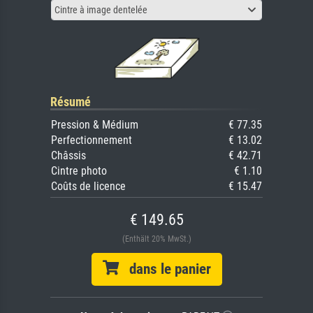
Cintre à image dentelée
Résumé
Pression & Médium
€ 77.35
Perfectionnement
€ 13.02
Châssis
€ 42.71
Cintre photo
€ 1.10
Coûts de licence
€ 15.47
€ 149.65
(Enthält 20% MwSt.)
dans le panier