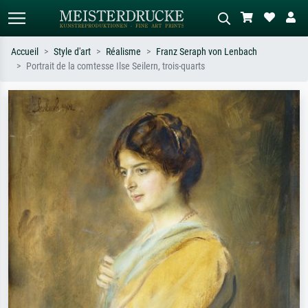
Accueil
Style d'art
Réalisme
Franz Seraph von Lenbach
Portrait de la comtesse Ilse Seilern, trois-quarts
Recherche standard
Recherche d'images IA
Recherchez par artiste, titre ou style –
Décrivez la scène – ex. prairie verte,
ex. Monet, Nuit étoilée,
abstrait avec beaucoup de rouge,
impressionnisme, vague de Hokusai,
tableau sombre, nu debout près d'un
nu.
arbre.