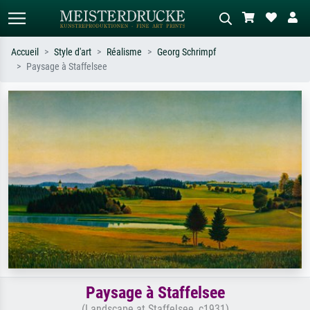
Accueil
Style d'art
Réalisme
Georg Schrimpf
Paysage à Staffelsee
Recherche standard
Recherche d'images IA
Recherchez par artiste, titre ou style –
Décrivez la scène – ex. prairie verte,
ex. Monet, Nuit étoilée,
abstrait avec beaucoup de rouge,
impressionnisme, vague de Hokusai,
tableau sombre, nu debout près d'un
nu.
arbre.
Paysage à Staffelsee
(Landscape at Staffelsee, c1931)