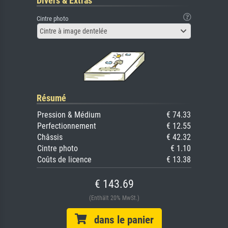
Divers & Extras
Cintre photo
Cintre à image dentelée
Résumé
Pression & Médium
€ 74.33
Perfectionnement
€ 12.55
Châssis
€ 42.32
Cintre photo
€ 1.10
Coûts de licence
€ 13.38
€ 143.69
(Enthält 20% MwSt.)
dans le panier