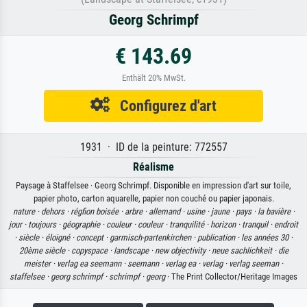
Georg Schrimpf
€ 143.69
Enthält 20% MwSt.
Configurez d'art
1931 · ID de la peinture: 772557
Réalisme
Paysage à Staffelsee · Georg Schrimpf. Disponible en impression d'art sur toile,
papier photo, carton aquarelle, papier non couché ou papier japonais.
nature ·
dehors ·
régfion boisée ·
arbre ·
allemand ·
usine ·
jaune ·
pays ·
la bavière ·
jour ·
toujours ·
géographie ·
couleur ·
couleur ·
tranquilité ·
horizon ·
tranquil ·
endroit
·
siècle ·
éloigné ·
concept ·
garmisch-partenkirchen ·
publication ·
les années 30 ·
20ème siècle ·
copyspace ·
landscape ·
new objectivity ·
neue sachlichkeit ·
die
meister ·
verlag ea seemann ·
seemann ·
verlag ea ·
verlag ·
verlag seeman ·
staffelsee ·
georg schrimpf ·
schrimpf ·
georg
· The Print Collector/Heritage Images