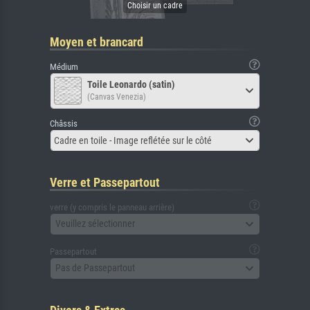
Moyen et brancard
Médium
Toile Leonardo (satin)
(Canvas Venezia)
Châssis
Cadre en toile - Image reflétée sur le côté
Verre et Passepartout
verre (y compris le panneau arrière)
Veuillez sélectionner
Passepartout
Pas de Passepartout