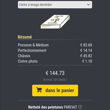
Cintre à image dentelée
Résumé
Pression & Médium
€ 83.68
Perfectionnement
€ 14.14
Châssis
€ 45.82
Cintre photo
€ 1.10
€ 144.73
(Enthält 20% MwSt.)
dans le panier
Netteté des peintures
PARFAIT