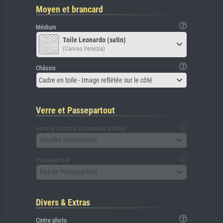
Moyen et brancard
Médium
Toile Leonardo (satin)
(Canvas Venezia)
Châssis
Cadre en toile - Image reflétée sur le côté
Verre et Passepartout
verre (y compris le panneau arrière)
Veuillez sélectionner
Passepartout
Pas de Passepartout
Divers & Extras
Cintre photo