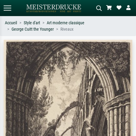
Accueil
Style d'art
Art moderne classique
George Cuitt the Younger
Riveaux
Recherche standard
Recherche d'images IA
Recherchez par artiste, titre ou style –
Décrivez la scène – ex. prairie verte,
ex. Monet, Nuit étoilée,
abstrait avec beaucoup de rouge,
impressionnisme, vague de Hokusai,
tableau sombre, nu debout près d'un
nu.
arbre.