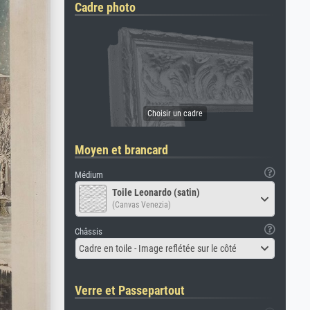
Cadre photo
Moyen et brancard
Médium
Toile Leonardo (satin)
(Canvas Venezia)
Châssis
Cadre en toile - Image reflétée sur le côté
Verre et Passepartout