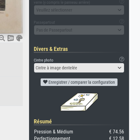
verre (y compris le panneau arrière)
Veuillez sélectionner
Passepartout
Pas de Passepartout
Divers & Extras
Cintre photo
Cintre à image dentelée
Enregistrer / comparer la configuration
Résumé
Pression & Médium
€ 74.56
Perfectionnement
€ 12.58