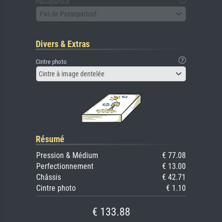
Passepartout
Pas de Passepartout
Divers & Extras
Cintre photo
Cintre à image dentelée
Résumé
Pression & Médium
€ 77.08
Perfectionnement
€ 13.00
Châssis
€ 42.71
Cintre photo
€ 1.10
€ 133.88