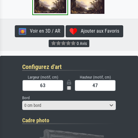
Voir en 3D / AR
Ajouter aux Favoris
0 Avis
Configurez d'art
Largeur (motif, cm)
Hauteur (motif, cm)
Bord
0 cm bord
Cadre photo