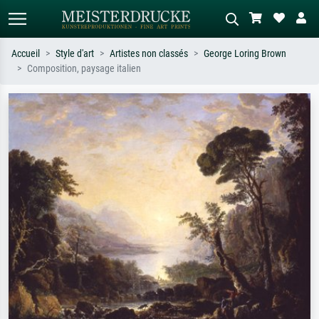
Accueil
Style d'art
Artistes non classés
George Loring Brown
Composition, paysage italien
Recherche standard
Recherche d'images IA
Recherchez par artiste, titre ou style –
Décrivez la scène – ex. prairie verte,
ex. Monet, Nuit étoilée,
abstrait avec beaucoup de rouge,
impressionnisme, vague de Hokusai,
tableau sombre, nu debout près d'un
nu.
arbre.