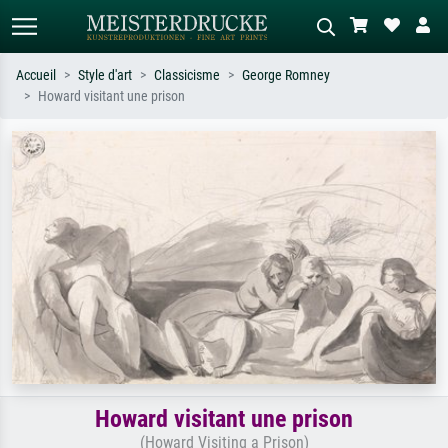
Accueil
Style d'art
Classicisme
George Romney
Howard visitant une prison
Recherche standard
Recherche d'images IA
Recherchez par artiste, titre ou style –
Décrivez la scène – ex. prairie verte,
ex. Monet, Nuit étoilée,
abstrait avec beaucoup de rouge,
impressionnisme, vague de Hokusai,
tableau sombre, nu debout près d'un
nu.
arbre.
Howard visitant une prison
(Howard Visiting a Prison)