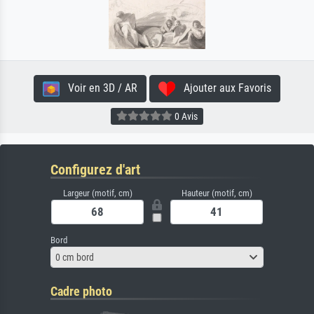
Voir en 3D / AR
Ajouter aux Favoris
0 Avis
Configurez d'art
Largeur (motif, cm)
Hauteur (motif, cm)
Bord
0 cm bord
Cadre photo