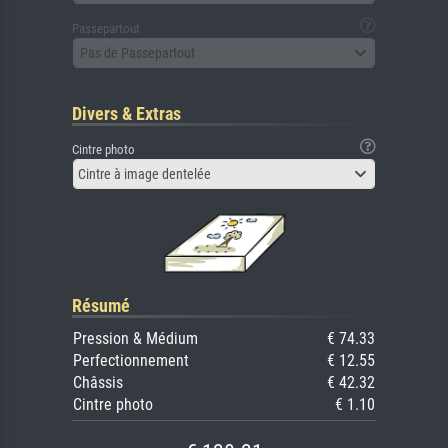
Passepartout
Pas de Passepartout
Divers & Extras
Cintre photo
Cintre à image dentelée
Résumé
Pression & Médium
€ 74.33
Perfectionnement
€ 12.55
Châssis
€ 42.32
Cintre photo
€ 1.10