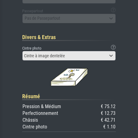
Passepartout
Pas de Passepartout
Divers & Extras
Cintre photo
Cintre à image dentelée
Résumé
Pression & Médium
€ 75.12
Perfectionnement
€ 12.73
Châssis
€ 42.71
Cintre photo
€ 1.10