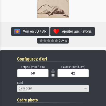
Voir en 3D / AR
Ajouter aux Favoris
0 Avis
Configurez d'art
Largeur (motif, cm)
Hauteur (motif, cm)
Bord
0 cm bord
Cadre photo