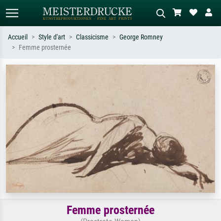
Accueil
Style d'art
Classicisme
George Romney
Femme prosternée
Recherche standard
Recherche d'images IA
Recherchez par artiste, titre ou style –
Décrivez la scène – ex. prairie verte,
ex. Monet, Nuit étoilée,
abstrait avec beaucoup de rouge,
impressionnisme, vague de Hokusai,
tableau sombre, nu debout près d'un
nu.
arbre.
Femme prosternée