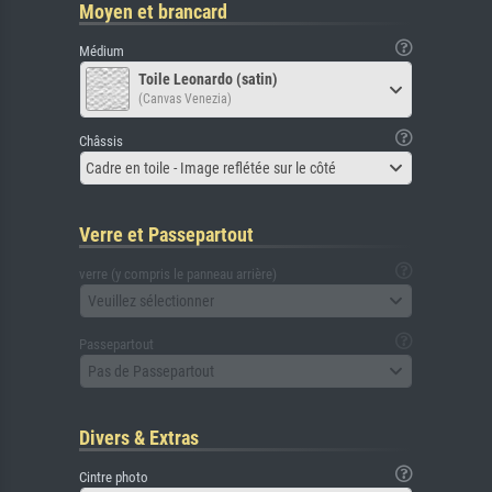
Moyen et brancard
Médium
Toile Leonardo (satin)
(Canvas Venezia)
Châssis
Cadre en toile - Image reflétée sur le côté
Verre et Passepartout
verre (y compris le panneau arrière)
Veuillez sélectionner
Passepartout
Pas de Passepartout
Divers & Extras
Cintre photo