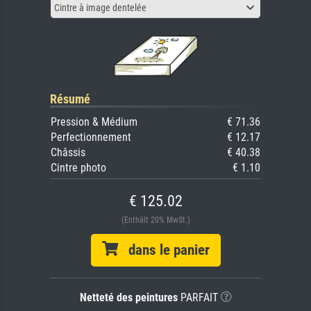
Cintre à image dentelée
Résumé
Pression & Médium
€ 71.36
Perfectionnement
€ 12.17
Châssis
€ 40.38
Cintre photo
€ 1.10
€ 125.02
(Enthält 20% MwSt.)
dans le panier
Netteté des peintures
PARFAIT