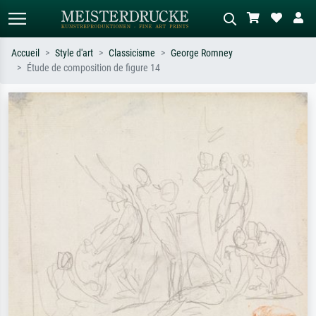
Accueil
Style d'art
Classicisme
George Romney
Étude de composition de figure 14
Recherche standard
Recherche d'images IA
Recherchez par artiste, titre ou style –
Décrivez la scène – ex. prairie verte,
ex. Monet, Nuit étoilée,
abstrait avec beaucoup de rouge,
impressionnisme, vague de Hokusai,
tableau sombre, nu debout près d'un
nu.
arbre.