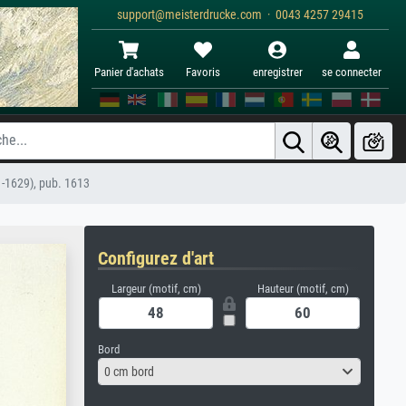
support@meisterdrucke.com · 0043 4257 29415
Panier d'achats
Favoris
enregistrer
se connecter
61-1629), pub. 1613
Configurez d'art
Largeur (motif, cm)
Hauteur (motif, cm)
Bord
0 cm bord