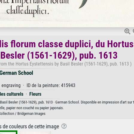
alis florum classe duplici, du Hortus
l Besler (1561-1629), pub. 1613
, from the Hortus Eystettensis by Basil Besler (1561-1629), pub. 1613 )
German School
engraving · ID de la peinture: 415943
les culturels
·
Fleurs
r Basil Besler (1561-1629), pub. 1613 · German School. Disponible en impression d'art sur t
lle, papier non couché ou papier japonais.
Collection / Bridgeman Images
ns de couleurs de cette image