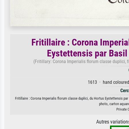
Fritillaire : Corona Imperi
Eystettensis par Basi
(Fritillary: Corona Imperialis florum classe duplici
1613 · hand coloured 
Cerc
Fritillaire : Corona Imperialis florum classe duplici, du Hortus Eystettensis pa
photo, carton aquare
Private 
Autres variatio