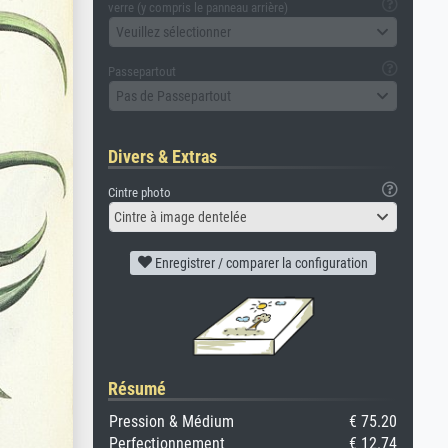
verre (y compris le panneau arrière)
Veuillez sélectionner
Passepartout
Pas de Passepartout
Divers & Extras
Cintre photo
Cintre à image dentelée
Enregistrer / comparer la configuration
Résumé
Pression & Médium
€ 75.20
Perfectionnement
€ 12.74