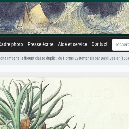
Contact
Cadre photo
Presse écrite
Aide et service
Corona Imperialis florum classe duplici, du Hortus Eystettensis par Basil Besler (15