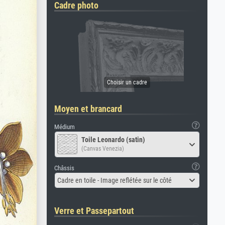
Cadre photo
Moyen et brancard
Médium
Toile Leonardo (satin)
(Canvas Venezia)
Châssis
Cadre en toile - Image reflétée sur le côté
Verre et Passepartout