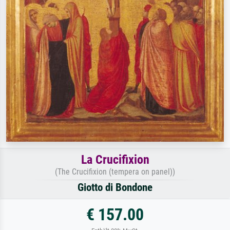
La Crucifixion
(The Crucifixion (tempera on panel))
Giotto di Bondone
€ 157.00