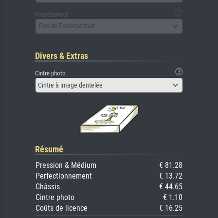
Passepartout
Pas de Passepartout
Divers & Extras
Cintre photo
Cintre à image dentelée
Résumé
Pression & Médium
€ 81.28
Perfectionnement
€ 13.72
Châssis
€ 44.65
Cintre photo
€ 1.10
Coûts de licence
€ 16.25