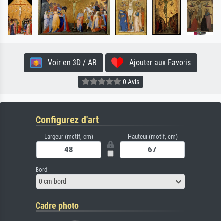
Voir en 3D / AR
Ajouter aux Favoris
0 Avis
Configurez d'art
Largeur (motif, cm)
Hauteur (motif, cm)
Bord
0 cm bord
Cadre photo