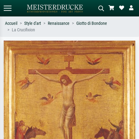
Accueil
Style d'art
Renaissance
Giotto di Bondone
La Crucifixion
Recherche standard
Recherche d'images IA
Recherchez par artiste, titre ou style –
Décrivez la scène – ex. prairie verte,
ex. Monet, Nuit étoilée,
abstrait avec beaucoup de rouge,
impressionnisme, vague de Hokusai,
tableau sombre, nu debout près d'un
nu.
arbre.