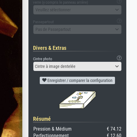
verre (y compris le panneau arrière)
Veuillez sélectionner
Passepartout
Pas de Passepartout
Divers & Extras
Cintre photo
Cintre à image dentelée
Enregistrer / comparer la configuration
Résumé
Pression & Médium
€ 74.12
Perfectionnement
€ 12.60